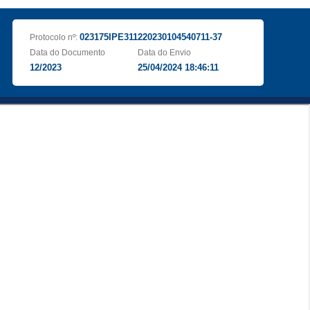
023175IPE311220230104540711-37
Protocolo nº:
Data do Documento
Data do Envio
12/2023
25/04/2024 18:46:11