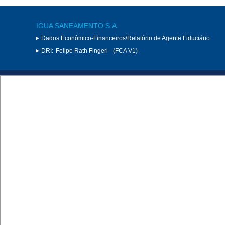
IGUA SANEAMENTO S.A.
Dados Econômico-Financeiros\Relatório de Agente Fiduciário
DRI:
Felipe Rath Fingerl - (FCA V1)