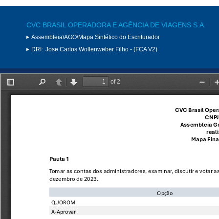
CVC BRASIL OPERADORA E AGÊNCIA DE VIAGENS S.A.
Assembleia\AGO\Mapa Sintético do Escriturador
DRI:
Jose Carlos Wollenweber Filho - (FCA V2)