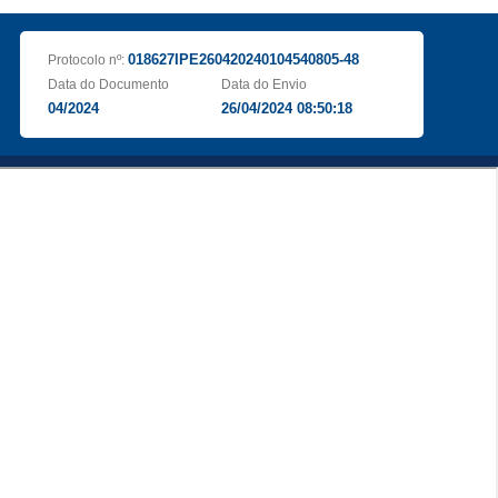
018627IPE260420240104540805-48
Protocolo nº:
Data do Documento
Data do Envio
04/2024
26/04/2024 08:50:18