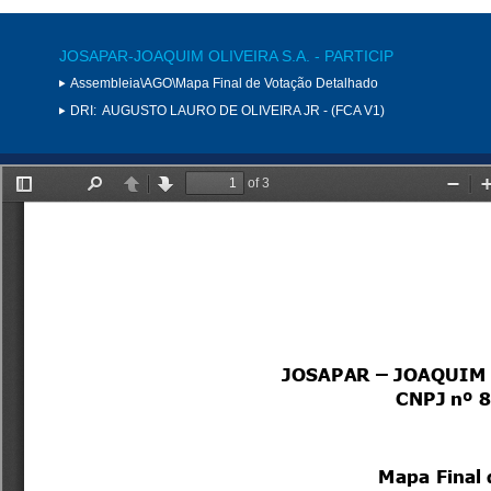
JOSAPAR-JOAQUIM OLIVEIRA S.A. - PARTICIP
Assembleia\AGO\Mapa Final de Votação Detalhado
DRI:
AUGUSTO LAURO DE OLIVEIRA JR - (FCA V1)