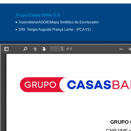
Grupo Casas Bahia S.A.
Assembleia\AGO/E\Mapa Sintético do Escriturador
DRI:
Sergio Augusto França Leme - (FCA V1)