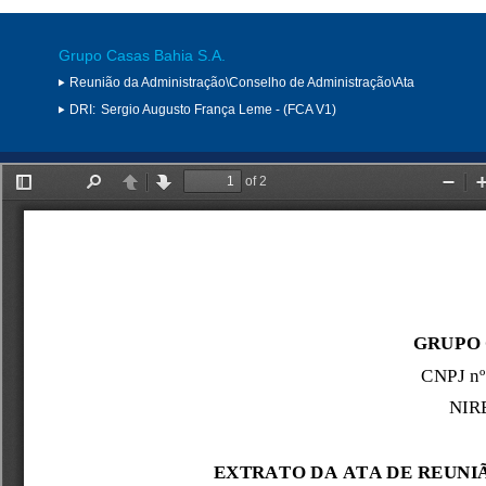
Grupo Casas Bahia S.A.
Reunião da Administração\Conselho de Administração\Ata
DRI:
Sergio Augusto França Leme - (FCA V1)