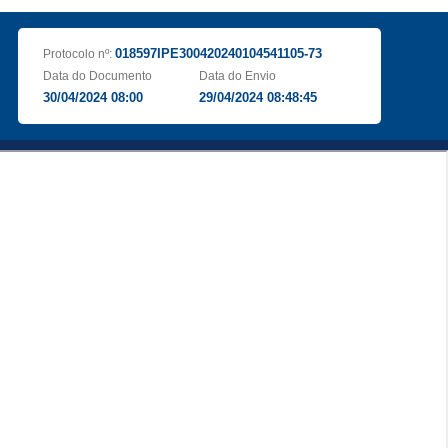
018597IPE300420240104541105-73
Protocolo nº:
Data do Documento
Data do Envio
30/04/2024 08:00
29/04/2024 08:48:45