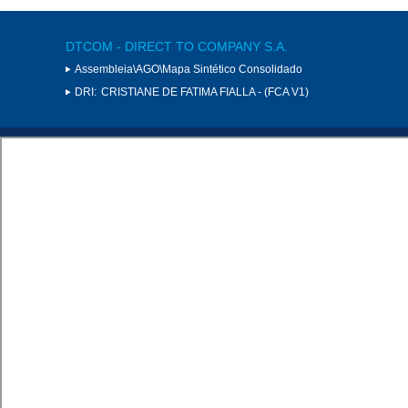
DTCOM - DIRECT TO COMPANY S.A.
Assembleia\AGO\Mapa Sintético Consolidado
DRI:
CRISTIANE DE FATIMA FIALLA - (FCA V1)