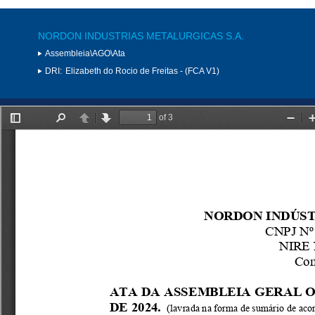
NORDON INDUSTRIAS METALURGICAS S.A.
Assembleia\AGO\Ata
DRI:
Elizabeth do Rocio de Freitas - (FCA V1)