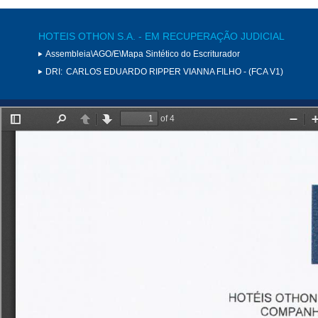
HOTEIS OTHON S.A. - EM RECUPERAÇÃO JUDICIAL
Assembleia\AGO/E\Mapa Sintético do Escriturador
DRI:
CARLOS EDUARDO RIPPER VIANNA FILHO - (FCA V1)