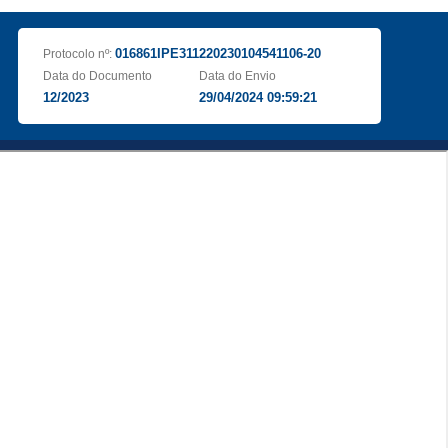
016861IPE311220230104541106-20
Protocolo nº:
Data do Documento
Data do Envio
12/2023
29/04/2024 09:59:21