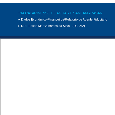
CIA CATARINENSE DE AGUAS E SANEAM.-CASAN
Dados Econômico-Financeiros\Relatório de Agente Fiduciário
DRI:
Edson Moritz Martins da Silva - (FCA V2)