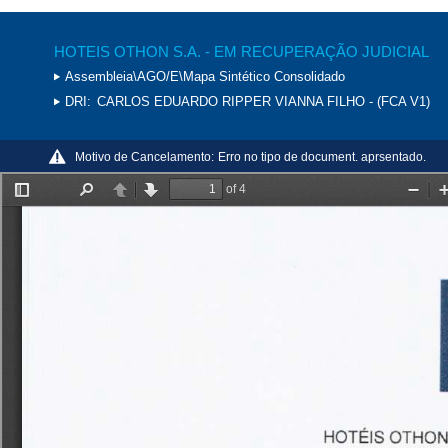
HOTEIS OTHON S.A. - EM RECUPERAÇÃO JUDICIAL
Assembleia\AGO/E\Mapa Sintético Consolidado
DRI:
CARLOS EDUARDO RIPPER VIANNA FILHO - (FCA V1)
Motivo de Cancelamento:
Erro no tipo de document. aprsentado.