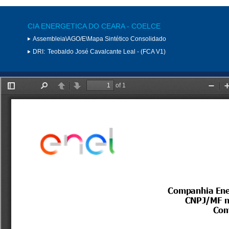
CIA ENERGETICA DO CEARA - COELCE
Assembleia\AGO/E\Mapa Sintético Consolidado
DRI:
Teobaldo José Cavalcante Leal - (FCA V1)