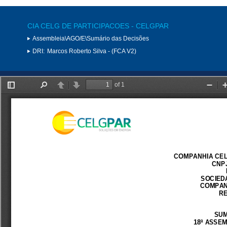
CIA CELG DE PARTICIPACOES - CELGPAR
Assembleia\AGO/E\Sumário das Decisões
DRI:
Marcos Roberto Silva - (FCA V2)