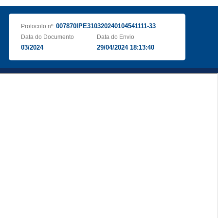
007870IPE310320240104541111-33
Protocolo nº:
Data do Documento
Data do Envio
03/2024
29/04/2024 18:13:40