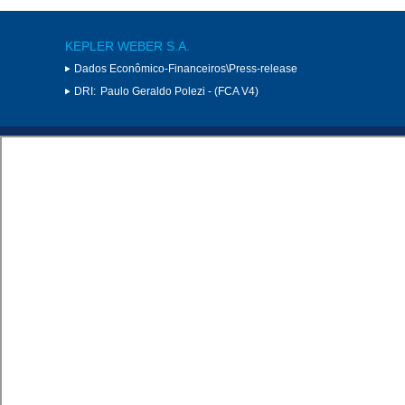
KEPLER WEBER S.A.
Dados Econômico-Financeiros\Press-release
DRI:
Paulo Geraldo Polezi - (FCA V4)