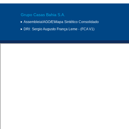
Grupo Casas Bahia S.A.
Assembleia\AGO/E\Mapa Sintético Consolidado
DRI:
Sergio Augusto França Leme - (FCA V1)