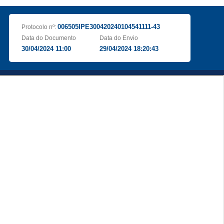
006505IPE300420240104541111-43
Protocolo nº:
Data do Documento
Data do Envio
30/04/2024 11:00
29/04/2024 18:20:43