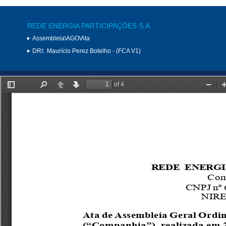
REDE ENERGIA PARTICIPAÇÕES S.A.
Assembleia\AGO\Ata
DRI:
Maurício Perez Botelho - (FCA V1)