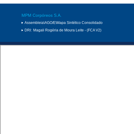
MPM Corpóreos S.A.
Assembleia\AGO/E\Mapa Sintético Consolidado
DRI:
Magali Rogéria de Moura Leite - (FCA V2)