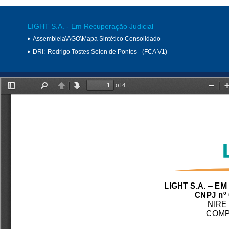
LIGHT S.A. - Em Recuperação Judicial
Assembleia\AGO\Mapa Sintético Consolidado
DRI:
Rodrigo Tostes Solon de Pontes - (FCA V1)