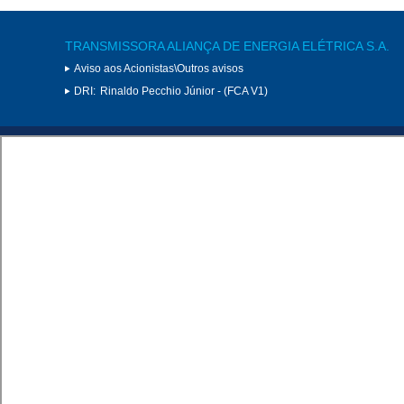
TRANSMISSORA ALIANÇA DE ENERGIA ELÉTRICA S.A.
Aviso aos Acionistas\Outros avisos
DRI:
Rinaldo Pecchio Júnior - (FCA V1)