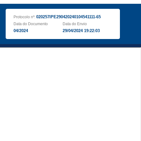
020257IPE290420240104541111-65
Protocolo nº:
Data do Documento
Data do Envio
04/2024
29/04/2024 19:22:03