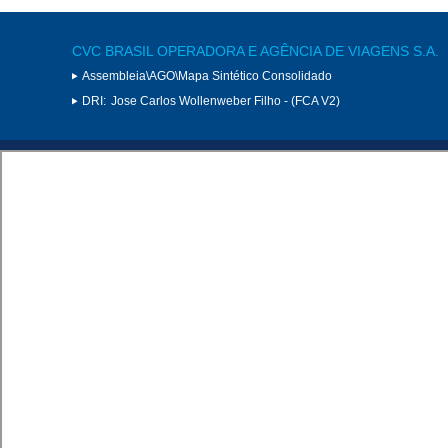
CVC BRASIL OPERADORA E AGÊNCIA DE VIAGENS S.A.
Assembleia\AGO\Mapa Sintético Consolidado
DRI:
Jose Carlos Wollenweber Filho - (FCA V2)