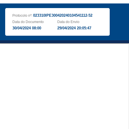
023310IPE300420240104541112-52
Protocolo nº:
Data do Documento
Data do Envio
30/04/2024 08:00
29/04/2024 20:05:47