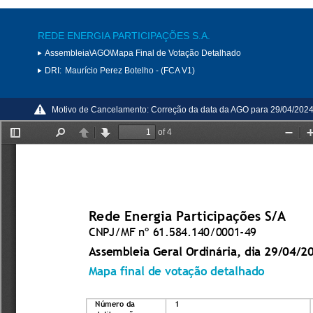
REDE ENERGIA PARTICIPAÇÕES S.A.
Assembleia\AGO\Mapa Final de Votação Detalhado
DRI:
Maurício Perez Botelho - (FCA V1)
Motivo de Cancelamento:
Correção da data da AGO para 29/04/202