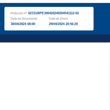
023310IPE300420240204541112-52
Protocolo nº:
Data do Documento
Data do Envio
30/04/2024 08:00
29/04/2024 20:56:20