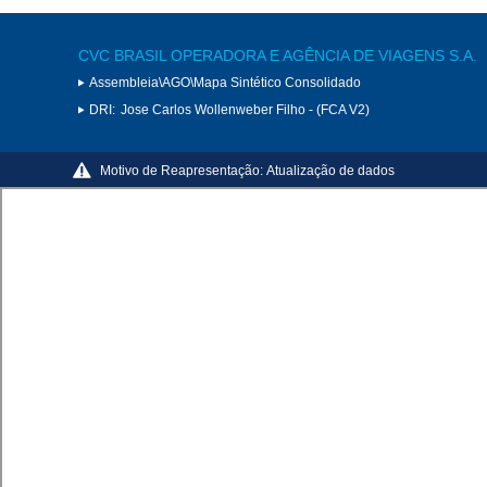
CVC BRASIL OPERADORA E AGÊNCIA DE VIAGENS S.A.
Assembleia\AGO\Mapa Sintético Consolidado
DRI:
Jose Carlos Wollenweber Filho - (FCA V2)
Motivo de Reapresentação:
Atualização de dados