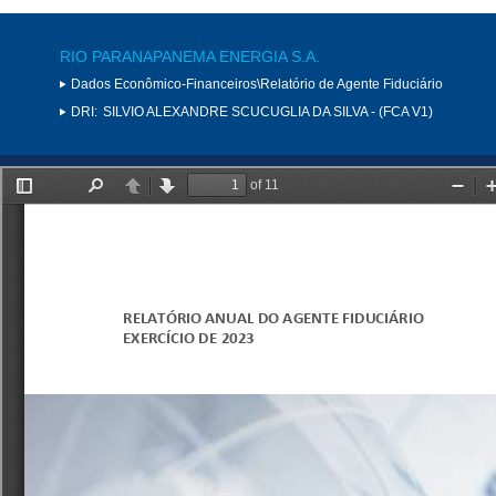
RIO PARANAPANEMA ENERGIA S.A.
Dados Econômico-Financeiros\Relatório de Agente Fiduciário
DRI:
SILVIO ALEXANDRE SCUCUGLIA DA SILVA - (FCA V1)