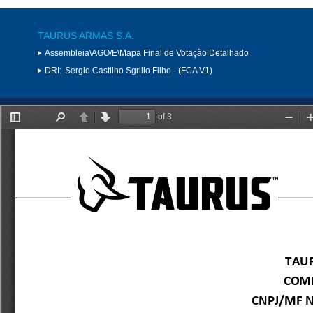
TAURUS ARMAS S.A.
Assembleia\AGO/E\Mapa Final de Votação Detalhado
DRI:
Sergio Castilho Sgrillo Filho - (FCA V1)