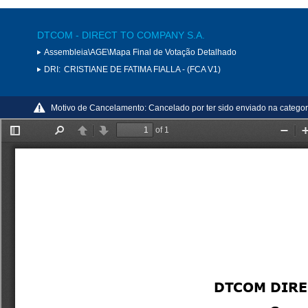
DTCOM - DIRECT TO COMPANY S.A.
Assembleia\AGE\Mapa Final de Votação Detalhado
DRI:
CRISTIANE DE FATIMA FIALLA - (FCA V1)
Motivo de Cancelamento:
Cancelado por ter sido enviado na categor