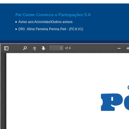
Pet Center Comércio e Participações S.A.
Aviso aos Acionistas\Outros avisos
DRI:
Aline Ferreira Penna Peli - (FCA V1)