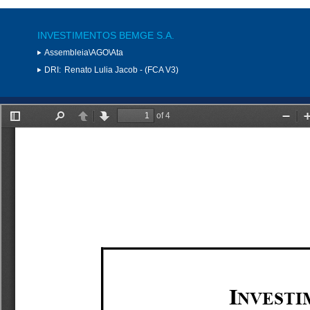
INVESTIMENTOS BEMGE S.A.
Assembleia\AGO\Ata
DRI:
Renato Lulia Jacob - (FCA V3)