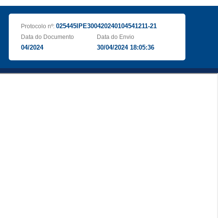
025445IPE300420240104541211-21
Protocolo nº:
Data do Documento
Data do Envio
04/2024
30/04/2024 18:05:36