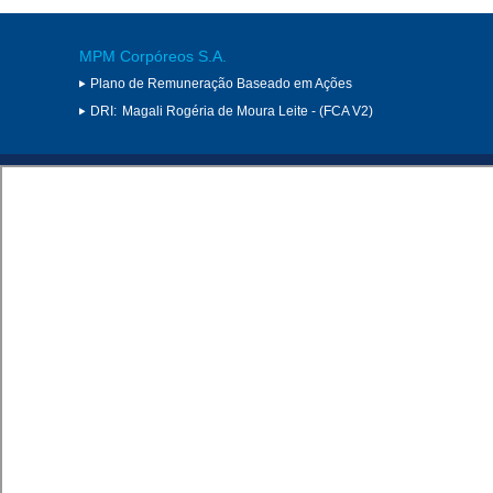
MPM Corpóreos S.A.
Plano de Remuneração Baseado em Ações
DRI:
Magali Rogéria de Moura Leite - (FCA V2)