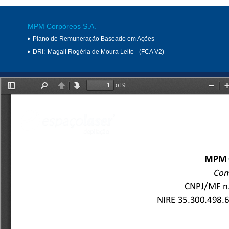
MPM Corpóreos S.A.
Plano de Remuneração Baseado em Ações
DRI:
Magali Rogéria de Moura Leite - (FCA V2)