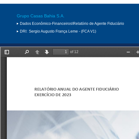
Grupo Casas Bahia S.A.
Dados Econômico-Financeiros\Relatório de Agente Fiduciário
DRI:
Sergio Augusto França Leme - (FCA V1)