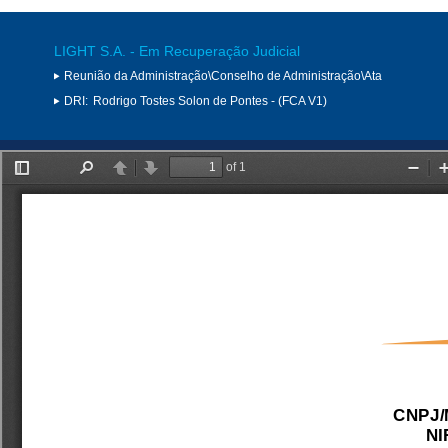
LIGHT S.A. - Em Recuperação Judicial
Reunião da Administração\Conselho de Administração\Ata
DRI:
Rodrigo Tostes Solon de Pontes - (FCA V1)