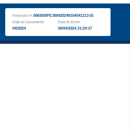
006505IPE300420240104541213-01
Protocolo nº:
Data do Documento
Data do Envio
04/2024
30/04/2024 21:24:17