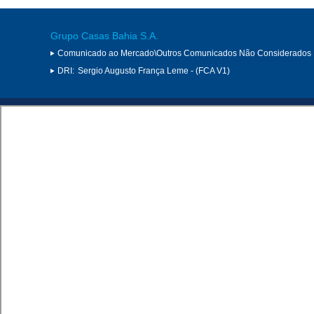
Grupo Casas Bahia S.A.
Comunicado ao Mercado\Outros Comunicados Não Considerados 
DRI:
Sergio Augusto França Leme - (FCA V1)