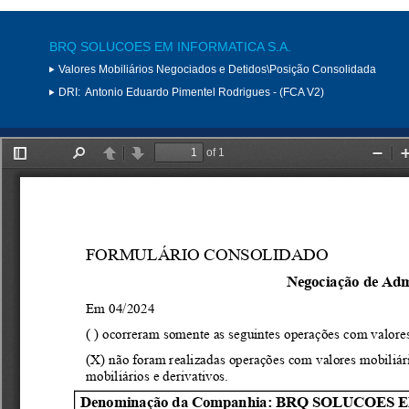
BRQ SOLUCOES EM INFORMATICA S.A.
Valores Mobiliários Negociados e Detidos\Posição Consolidada
DRI:
Antonio Eduardo Pimentel Rodrigues - (FCA V2)