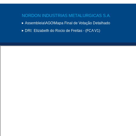
NORDON INDUSTRIAS METALURGICAS S.A.
Assembleia\AGO\Mapa Final de Votação Detalhado
DRI:
Elizabeth do Rocio de Freitas - (FCA V1)