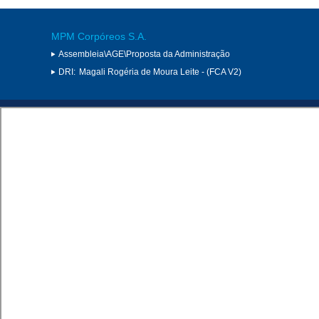
MPM Corpóreos S.A.
Assembleia\AGE\Proposta da Administração
DRI:
Magali Rogéria de Moura Leite - (FCA V2)