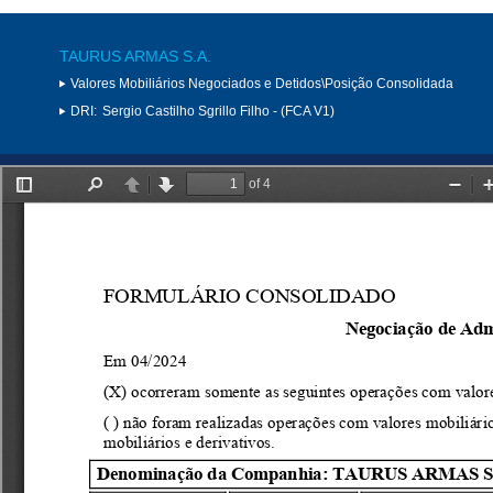
TAURUS ARMAS S.A.
Valores Mobiliários Negociados e Detidos\Posição Consolidada
DRI:
Sergio Castilho Sgrillo Filho - (FCA V1)