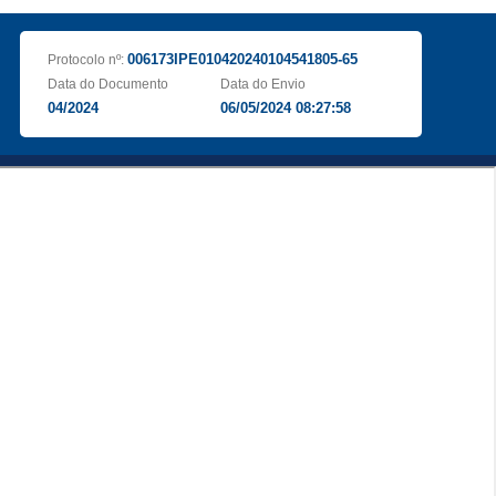
006173IPE010420240104541805-65
Protocolo nº:
Data do Documento
Data do Envio
04/2024
06/05/2024 08:27:58