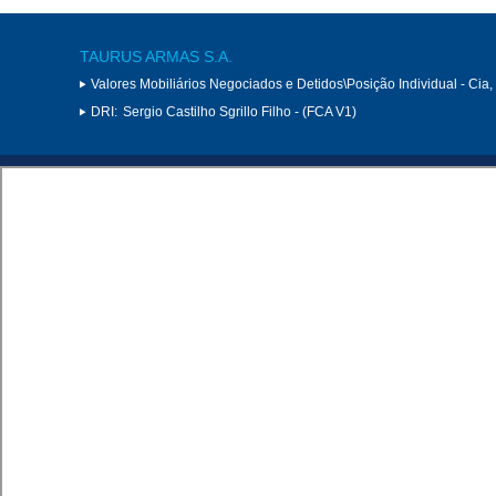
TAURUS ARMAS S.A.
Valores Mobiliários Negociados e Detidos\Posição Individual - Cia
DRI:
Sergio Castilho Sgrillo Filho - (FCA V1)