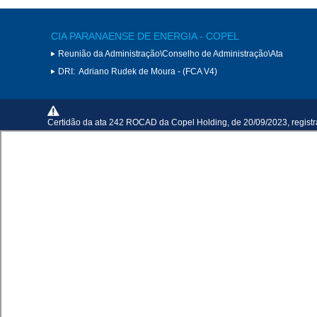
CIA PARANAENSE DE ENERGIA - COPEL
Reunião da Administração\Conselho de Administração\Ata
DRI:
Adriano Rudek de Moura - (FCA V4)
Certidão da ata 242 ROCAD da Copel Holding, de 20/09/2023, registr