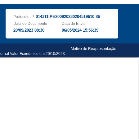
014311IPE200920230204519610-86
Protocolo nº:
Data do Documento
Data do Envio
20/09/2023 08:30
06/05/2024 15:56:39
Motivo de Reapresentação:
 jornal Valor Econômico em 20/10/2023.