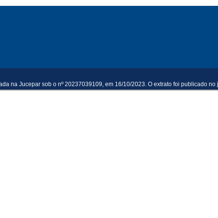
ada na Jucepar sob o nº 20237039109, em 16/10/2023. O extrato foi publicado no