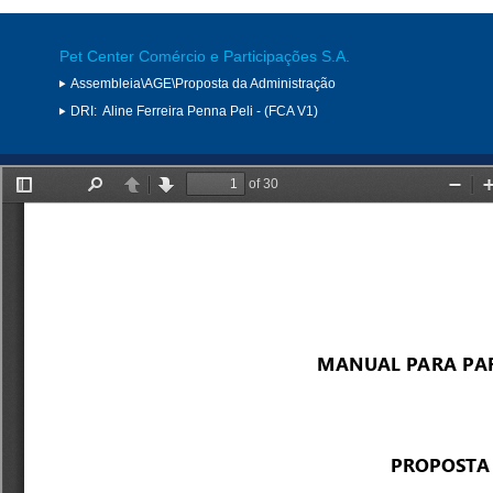
Pet Center Comércio e Participações S.A.
Assembleia\AGE\Proposta da Administração
DRI:
Aline Ferreira Penna Peli - (FCA V1)