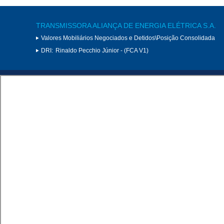
TRANSMISSORA ALIANÇA DE ENERGIA ELÉTRICA S.A.
Valores Mobiliários Negociados e Detidos\Posição Consolidada
DRI:
Rinaldo Pecchio Júnior - (FCA V1)