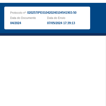
020257IPE010420240104541903-50
Protocolo nº:
Data do Documento
Data do Envio
04/2024
07/05/2024 17:39:13