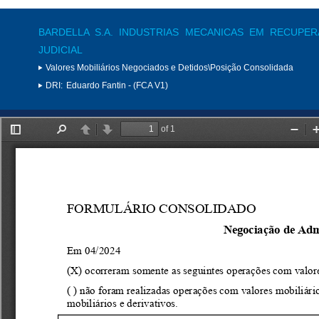
BARDELLA S.A. INDUSTRIAS MECANICAS EM RECUPE
JUDICIAL
Valores Mobiliários Negociados e Detidos\Posição Consolidada
DRI:
Eduardo Fantin - (FCA V1)