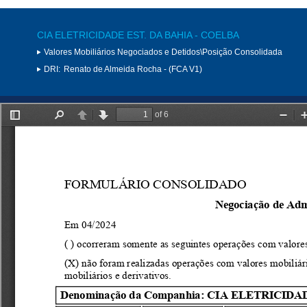
CIA ELETRICIDADE EST. DA BAHIA - COELBA
Valores Mobiliários Negociados e Detidos\Posição Consolidada
DRI:
Renato de Almeida Rocha - (FCA V1)