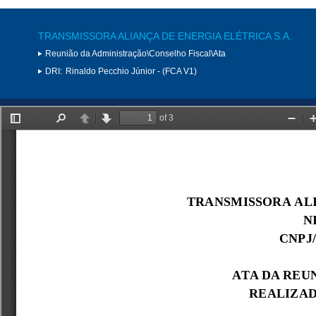
TRANSMISSORA ALIANÇA DE ENERGIA ELÉTRICA S.A.
Reunião da Administração\Conselho Fiscal\Ata
DRI:
Rinaldo Pecchio Júnior - (FCA V1)