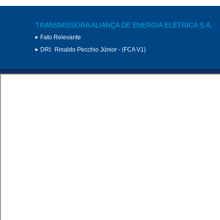
TRANSMISSORA ALIANÇA DE ENERGIA ELÉTRICA S.A.
Fato Relevante
DRI:
Rinaldo Pecchio Júnior - (FCA V1)