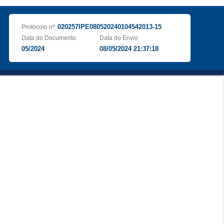
020257IPE080520240104542013-15
Protocolo nº:
Data do Documento
Data do Envio
05/2024
08/05/2024 21:37:18