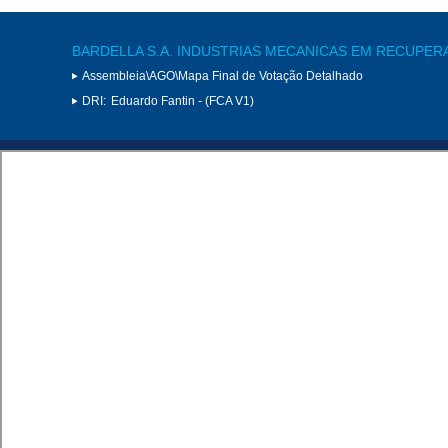
BARDELLA S.A. INDUSTRIAS MECANICAS EM RECUPER
Assembleia\AGO\Mapa Final de Votação Detalhado
DRI:
Eduardo Fantin - (FCA V1)