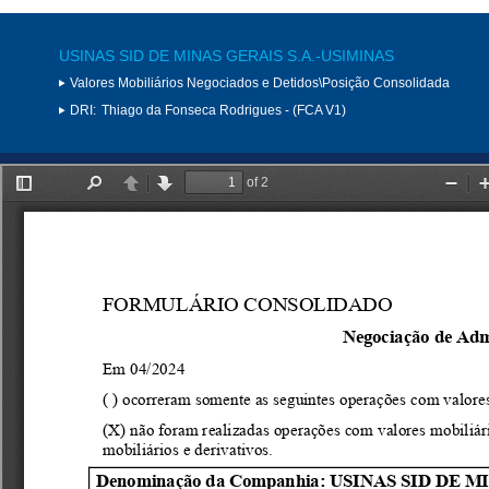
USINAS SID DE MINAS GERAIS S.A.-USIMINAS
Valores Mobiliários Negociados e Detidos\Posição Consolidada
DRI:
Thiago da Fonseca Rodrigues - (FCA V1)