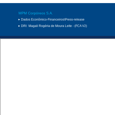
MPM Corpóreos S.A.
Dados Econômico-Financeiros\Press-release
DRI:
Magali Rogéria de Moura Leite - (FCA V2)