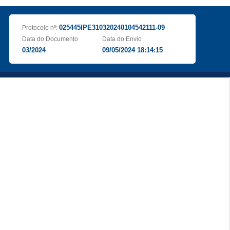
025445IPE310320240104542111-09
Protocolo nº:
Data do Documento
Data do Envio
03/2024
09/05/2024 18:14:15