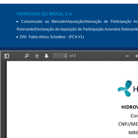
HIDROVIAS DO BRASIL S.A.
Comunicado ao Mercado\Aquisição/Alienação de Participação Aci
Relevante\Declaração de Aquisição de Participação Acionária Relevant
DRI:
Fabio Abreu Schettino - (FCA V1)