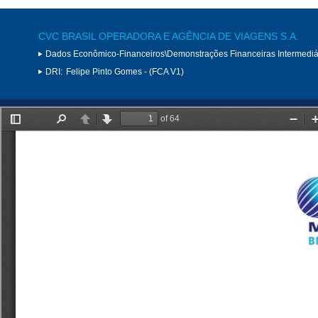
CVC BRASIL OPERADORA E AGÊNCIA DE VIAGENS S.A.
Dados Econômico-Financeiros\Demonstrações Financeiras Intermediá
DRI:
Felipe Pinto Gomes - (FCA V1)