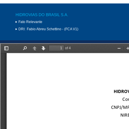
HIDROVIAS DO BRASIL S.A.
Fato Relevante
DRI:
Fabio Abreu Schettino - (FCA V1)